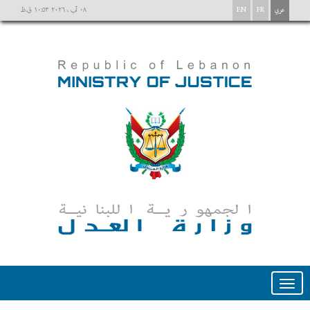
عربي
FR
EN
٠٨ آب ، ٢٠٢٦ ١٠:٥٣ ق.ظ
Toggle
navigation