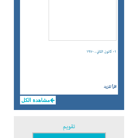
٠١ كانون الثاني ، ١٩٧٠
اقرأ المزيد
مشاهدة الكل
تقويم