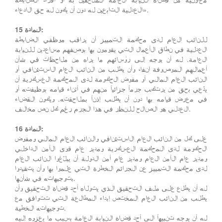
العدلية التابعين له دون أن يكون له حق الادعاء».
المادة 15:
للنائب العام لدى محكمة التمييز أن يراقب موظفي الضابطة
العدلية في نطاق الأعمال التي يقومون بها بوصفهم مساعدين للنيابة
العامة. له أن يوجه إلى رؤسائهم ما يراه من ملاحظات في شأن
أعمالهم الموصوفة آنفا، وأن يطلب من النائب العام الاستئنافي أو
النائب العام المالي أو مفوض الحكومة لدى المحكمة العسكرية أن
يدّعي بحق من يرتكب جرماً جزائياً منهم في أثناء قيامه بوظيفته أو
في معرض قيامه بها دون أن يطلب إذناً بملاحقته. ويكون القضاء
العدلي هو الصالح للنظر في هذا الجرم رغم كل نص مخالف.
المادة 16:
على كل من النائب العام الاستئنافي والنائب العام المالي ومفوض
الحكومة لدى المحكمة العسكرية ومدير عام قوى الأمن الداخلي
ومدير عام الأمن العام ومدير عام أمن الدولة أن يبلّغوا النائب العام
لدى محكمة التمييز عن الجرائم الخطرة التي علموا بها وأن يتقيدوا
بتوجيهاته في شأنها.
له أن يطلع على ملف التحقيق الذي يتولاه أحد قضاة التحقيق وأن
يطلب من النائب العام المختص إبداء المطالعة التي تتوافق مع
توجيهاته الخطية.
له أن يوجه تنبيهاً الى أحد قضاة النيابة العامة بسبب ما يعزوه إليه