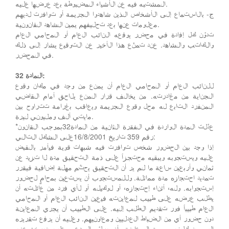
المشتبه فيه عن الأشياء المضبوطة بعد عرضها عليه.
ج- بالاستماع إلى الأشخاص الذين شاهدوا الجريمة أو توافرت لديهم
معلومات عنها بعد تحليفهم يمين الشاهد القانونية.
تدوّن كل إفادة في محضر يوقعه النائب العام أو المحامي العام
والكاتب والشاهد. عند تمنّع هذا الأخير عن التوقيع يشار إلى ذلك
في المحضر.
المادة 32:
للنائب العام أو المحامي العام أن يمنع من وجد في مكان وقوع
الجناية من مغادرته. من يخالف قرار المنع يلاحق أمام القاضي
المنفرد التابع له محل وقوع الجريمة ويعاقب بغرامة تتراوح بين
مايتي ألف ومليوني ليرة.
*عدّلت المدة الواردة في الفقرة الثانية من المادة32بموجب القانون
رقم 359 تاريخ 16/8/2001على الشكل التالي:
إذا وجد بين الحضور شخص توافرت فيه شبهات قوية فيأمر بالقبض
عليه ويستجوبه ويبقيه محتجزاً على ذمة التحقيق مدة لا تزيد عن
ثماني وأربعين ساعة ما لم ير أن التحقيق يحتّم مهلة إضافية فيقرر
تمديد احتجازه مدة مماثلة. وللمستجوب أن يستعين بمحامٍ لحضور
إستجوابه. وله، أثناء إحتجازه، أو لوكيله أو لأي فرد من عائلته أن
يطلب عرضه على طبيب لمعاينته فيعين النائب العام أو المحامي
العام طبيباً فور تقديم الطلب إليه. على الطبيب أن يجري المعاينة
دون حضور أي من الضباط العدليين ومعاونيهم. وعليه أن يرفع تقريره
إلى من كلفه بمهمة المعاينة وأن يسلّم المدعى عليه نسخة عنه