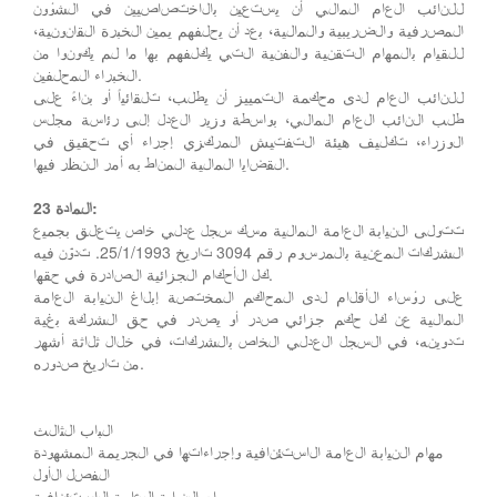
للنائب العام المالي أن يستعين بالاختصاصيين في الشؤون
المصرفية والضريبية والمالية، بعد أن يحلفهم يمين الخبرة القانونية،
للقيام بالمهام التقنية والفنية التي يكلفهم بها ما لم يكونوا من
الخبراء المحلفين.
للنائب العام لدى محكمة التمييز أن يطلب، تلقائياً أو بناءً على
طلب النائب العام المالي، بواسطة وزير العدل إلى رئاسة مجلس
الوزراء، تكليف هيئة التفتيش المركزي إجراء أي تحقيق في
القضايا المالية المناط به أمر النظر فيها.
المادة 23:
تتولى النيابة العامة المالية مسك سجل عدلي خاص يتعلق بجميع
الشركات المعنية بالمرسوم رقم 3094 تاريخ 25/1/1993. تدوّن فيه
كل الأحكام الجزائية الصادرة في حقها.
على رؤساء الأقلام لدى المحاكم المختصة إبلاغ النيابة العامة
المالية عن كل حكم جزائي صدر أو يصدر في حق الشركة بغية
تدوينه، في السجل العدلي الخاص بالشركات، في خلال ثلاثة أشهر
من تاريخ صدوره.
الباب الثالث
مهام النيابة العامة الاستئنافية وإجراءاتها في الجريمة المشهودة
الفصل الأول
مهام النيابة العامة الاستئنافية