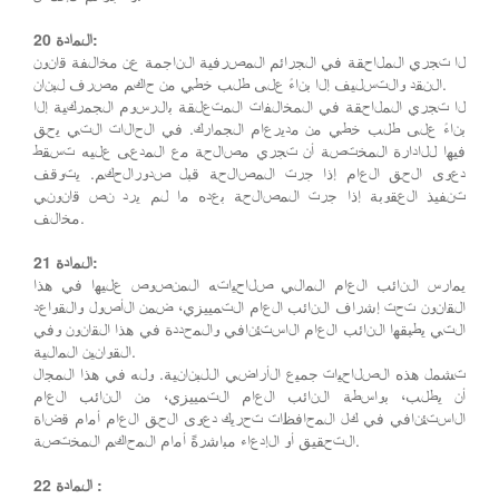
المادة 20:
لا تجري الملاحقة في الجرائم المصرفية الناجمة عن مخالفة قانون
النقد والتسليف إلا بناءً على طلب خطي من حاكم مصرف لبنان.
لا تجري الملاحقة في المخالفات المتعلقة بالرسوم الجمركية إلا
بناءً على طلب خطي من مديرعام الجمارك. في الحالات التي يحق
فيها للادارة المختصة أن تجري مصالحة مع المدعى عليه تسقط
دعوى الحق العام إذا جرت المصالحة قبل صدورالحكم. يتوقف
تنفيذ العقوبة إذا جرت المصالحة بعده ما لم يرد نص قانوني
مخالف.
المادة 21:
يمارس النائب العام المالي صلاحياته المنصوص عليها في هذا
القانون تحت إشراف النائب العام التمييزي، ضمن الأصول والقواعد
التي يطبقها النائب العام الاستئنافي والمحددة في هذا القانون وفي
القوانين المالية.
تشمل هذه الصلاحيات جميع الأراضي اللبنانية. وله في هذا المجال
أن يطلب، بواسطة النائب العام التمييزي، من النائب العام
الاستئنافي في كل المحافظات تحريك دعوى الحق العام أمام قضاة
التحقيق أو الإدعاء مباشرةً أمام المحاكم المختصة.
المادة 22 :