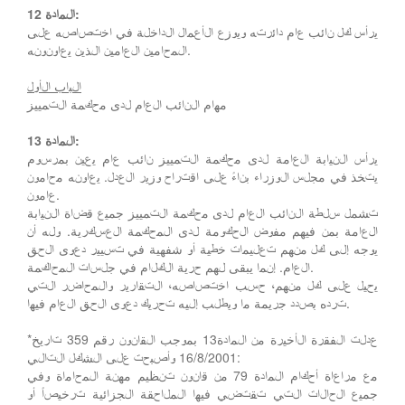
المادة 12:
يرأس كل نائب عام دائرته ويوزع الأعمال الداخلة في اختصاصه على
المحامين العامين الذين يعاونونه.
الباب الأول
مهام النائب العام لدى محكمة التمييز
المادة 13:
يرأس النيابة العامة لدى محكمة التمييز نائب عام يعين بمرسوم
يتخذ في مجلس الوزراء بناءً على اقتراح وزير العدل. يعاونه محامون
عامون.
تشمل سلطة النائب العام لدى محكمة التمييز جميع قضاة النيابة
العامة بمن فيهم مفوض الحكومة لدى المحكمة العسكرية. وله أن
يوجه إلى كل منهم تعليمات خطية أو شفهية في تسيير دعوى الحق
العام. إنما يبقى لهم حرية الكلام في جلسات المحاكمة.
يحيل على كل منهم، حسب اختصاصه، التقارير والمحاضر التي
ترده بصدد جريمة ما ويطلب إليه تحريك دعوى الحق العام فيها.
*عدلت الفقرة الأخيرة من المادة13 بموجب القانون رقم 359 تاريخ
16/8/2001 وأصبحت على الشكل التالي:
مع مراعاة أحكام المادة 79 من قانون تنظيم مهنة المحاماة وفي
جميع الحالات التي تقتضي فيها الملاحقة الجزائية ترخيصاً أو