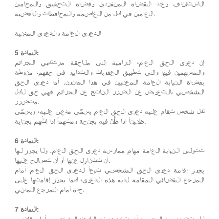
الاستئناف وعدد القضاة المنفردين وقضاة التحقيق والمحامين
العامين في كل من العاصمة والمحافظات والأقضية.
الدعوى العامة والدعوى المدنية
المادة 5:
إن دعوى الحق العام، الرامية إلى ملاحقة مرتكبي الجرائم
والمسهمين فيها وإلى تطبيق العقوبات والتدابير في حقهم، منوطة
بقضاة النيابة العامة المعنيين في هذا القانون. أما دعوى الحق
الشخصي بالتعويض عن الضرر الناتج عن الجرائم فهي حق لكل
متضرر.
كل شخص تقام عليه دعوى الحق العام يسمّى مدعى عليه، ويسمّى
ظنيناً إذا ظُنّ فيه بجنحة ومتهماً إذا إتُّهم بجناية.
المادة 6:
تتولى النيابة العامة مهام ممارسة دعوى الحق العام. ولا يجوز لها
أن تتنازل عنها أو أن تصالح عليها.
يجوز إقامة دعوى الحق الشخصي تبعاً لدعوى الحق العام أمام
المرجع القضائي المقامة لديه هذه الدعوى، كما يجوز إقامتها على
حدة أمام المرجع المدني.
المادة 7:
للمتضرر من الجريمة أن يتخذ صفة الادعاء الشخصي أمام قاضي