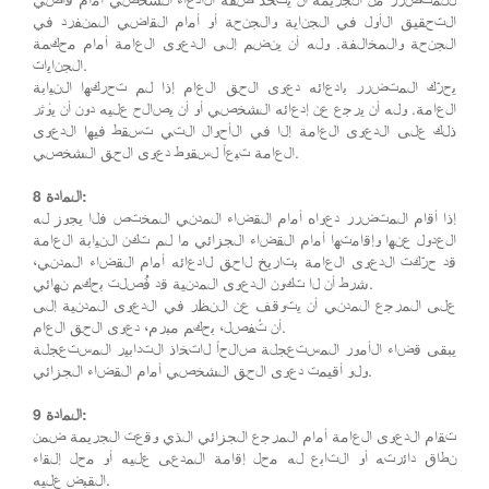
التحقيق الأول في الجناية والجنحة أو أمام القاضي المنفرد في
الجنحة والمخالفة. وله أن ينضم إلى الدعوى العامة أمام محكمة
الجنايات.
يحرّك المتضرر بادعائه دعوى الحق العام إذا لم تحركها النيابة
العامة. وله أن يرجع عن إدعائه الشخصي أو أن يصالح عليه دون أن يؤثر
ذلك على الدعوى العامة إلا في الأحوال التي تسقط فيها الدعوى
العامة تبعاً لسقوط دعوى الحق الشخصي.
المادة 8:
إذا أقام المتضرر دعواه أمام القضاء المدني المختص فلا يجوز له
العدول عنها وإقامتها أمام القضاء الجزائي ما لم تكن النيابة العامة
قد حرّكت الدعوى العامة بتاريخ لاحق لادعائه أمام القضاء المدني،
شرط أن لا تكون الدعوى المدنية قد فُصلت بحكم نهائي.
على المرجع المدني أن يتوقف عن النظر في الدعوى المدنية إلى
أن تُفصل، بحكم مبرم، دعوى الحق العام.
يبقى قضاء الأمور المستعجلة صالحاً لاتخاذ التدابير المستعجلة
ولو أقيمت دعوى الحق الشخصي أمام القضاء الجزائي.
المادة 9:
تقام الدعوى العامة أمام المرجع الجزائي الذي وقعت الجريمة ضمن
نطاق دائرته أو التابع له محل إقامة المدعى عليه أو محل إلقاء
القبض عليه.