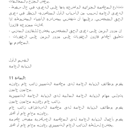
ببعض الجنح والمخالفات.
- تتابع المحكمة الجزائية الواضعة يدها على الدعوى، في حال سقوط
الدعوى العامة لسبب من الأسباب الأول المذكورة، النظر في دعوى
الحق الشخصي. وعليها أن تقضي بمصادرة الأشياء المضبوطة إذا
كانت ممنوعة قانوناً.
- إن مرور الزمن على دعوى الحق الشخصي يخضع للقانون المدني
- تطبق أحكام قانون العقوبات على مرور الزمن على العقوبات
المحكوم بها.
القسم الأول
النيابة العامة
المادة 11:
يقوم بوظائف النيابة العامة لدى محكمة التمييز نائب عام يعاونه
محامون عامون.
يتولى مهام النيابة العامة المالية لدى النيابة العامة التمييزية
نائب عام يعاونه محامون عامون.
يقوم بوظائف النيابة العامة لدى محكمة الاستئناف نائب عام
يعاونه محامٍ عام أو أكثر.
يقوم بأعمال النيابة العامة لدى المحكمة العسكرية مفوض حكومة
يخضع لسلطة النائب العام التمييزي يعاونه محام عام أو اكثر.