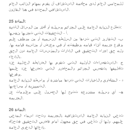
للمحامي العام لدى محكمة الاستئناف أن يقوم بمهام النائب العام
الاستئنافي المحددة في هذا القانون.
المادة 25:
تطلع النيابة العامة على الجرائم بوسيلة أو أكثر من الوسائل الآتية:
أ - التحقيقات التي تجريها بنفسها.
ب- التقارير التي تردها من السلطة الرسمية أو من موظف علم
بوقوع جريمة أثناء قيامه بوظيفته أو في معرض أو مناسبة قيامه بها.
وله حق إجراء التحقيق في الإدارات والمؤسسات العامة دون الحق
بالإدعاء.
ج -الإستقصاءات الأولية التي تقوم بها الضابطة العدلية عند
تكليفها بتقصي الجرائم والمحاضر التي تضعها عند علمها
بوقوعها.
د - الشكاوى والإخبارات التي تردها مباشرة أو بواسطة النيابة العامة
التمييزية أو مساعديها.
هـ- أي وسيلة مشروعة تتيح لها الحصول على معلومات عن
الجريمة.
المادة 26:
تدعي النيابة العامة الاستئنافية بالجريمة وتحدد اسماء المدعى
عليهم. ولها أن تدّعي في حق مجهول أمام قاضي التحقيق فتحرّك
بإدعائها الدعوى العامة.