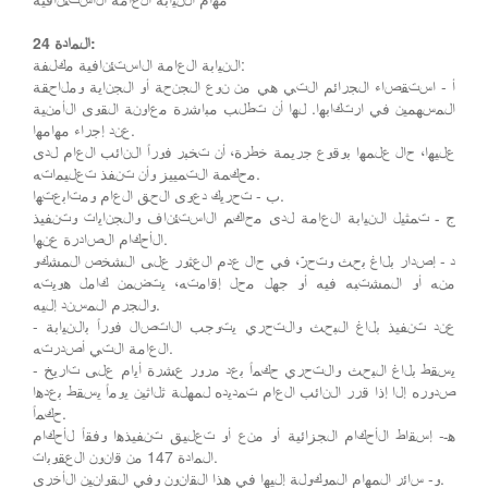
المادة 24:
النيابة العامة الاستئنافية مكلفة:
أ - استقصاء الجرائم التي هي من نوع الجنحة أو الجناية وملاحقة
المسهمين في ارتكابها. لها أن تطلب مباشرة معاونة القوى الأمنية
عند إجراء مهامها.
عليها، حال علمها بوقوع جريمة خطرة، أن تخبر فوراً النائب العام لدى
محكمة التمييز وأن تنفذ تعليماته.
ب - تحريك دعوى الحق العام ومتابعتها.
ج ـ تمثيل النيابة العامة لدى محاكم الاستئناف والجنايات وتنفيذ
الأحكام الصادرة عنها.
د - إصدار بلاغ بحث وتحرّ، في حال عدم العثور على الشخص المشكو
منه أو المشتبه فيه أو جهل محل إقامته، يتضمن كامل هويته
والجرم المسند إليه.
- عند تنفيذ بلاغ البحث والتحري يتوجب الاتصال فوراً بالنيابة
العامة التي أصدرته.
- يسقط بلاغ البحث والتحري حكماً بعد مرور عشرة أيام على تاريخ
صدوره إلا إذا قرر النائب العام تمديده لمهلة ثلاثين يوماً يسقط بعدها
حكماً.
هـ- إسقاط الأحكام الجزائية أو منع أو تعليق تنفيذها وفقاً لأحكام
المادة 147 من قانون العقوبات.
و- سائر المهام الموكولة إليها في هذا القانون وفي القوانين الأخرى.