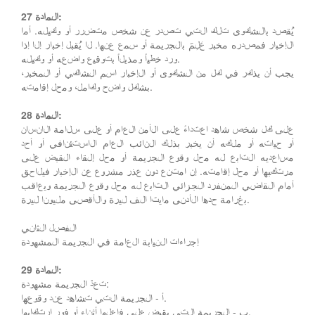
المادة 27:
يُقصد بالشكوى تلك التي تصدر عن شخص متضرر أو وكيله. أما
الإخبار فمصدره مخبر عَلِمَ بالجريمة أو سمع عنها. لا يُقبل إخبار إلا إذا
ورد خطياً ومذيلاً بتوقيع واضعه أو وكيله.
يجب أن يذكر في كل من الشكوى أو الإخبار اسم الشاكي أو المخبر،
بشكل واضح وكامل، ومحل إقامته.
المادة 28:
على كل شخص شاهد اعتداءً على الأمن العام أو على سلامة الانسان
أو حياته أو ملكه أن يخبر بذلك النائب العام الاستئنافي أو أحد
مساعديه التابع له محل وقوع الجريمة أو محل إلقاء القبض على
مرتكبها أو محل إقامته. إن امتنع دون عذر مشروع عن الإخبار فيلاحق
أمام القاضي المنفرد الجزائي التابع له محل وقوع الجريمة ويعاقب
بغرامة حدها الأدنى مايتا الف ليرة والأقصى مليونا ليرة.
الفصل الثاني
إجراءات النيابة العامة في الجريمة المشهودة
المادة 29:
تعدّ الجريمة مشهودة:
أ - الجريمة التي تشاهد عند وقوعها.
ب - الجريمة التي يقبض على فاعلها أثناء أو فور ارتكابها.