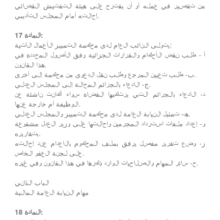
من تقصير في عمله أو أن يقترح على هيئة التفتيش القضائي
إحالته أمام المجلس التأديبي.
المادة 17:
يتولى النائب العام لدى محكمة التمييز الأعمال الآتية:
أ - طلب نقض الأحكام والقرارات الجزائية وفق الأصول المحددة في
هذا القانون.
ب- طلب تعيين المرجع وطلب نقل الدعوى من محكمة إلى أخرى.
ج- الادعاء بالجرائم المحالة إلى المجلس العدلي.
د- الادعاء بالجرائم التي يرتكبها القضاة سواء أكانت ناشئة عن
الوظيفة أم خارجة عنها.
هـ- تمثيل النيابة العامة لدى محكمة التمييز والمجلس العدلي.
و- إعداد ملفات استرداد المجرمين وإحالتها على وزير العدل مشفوعة
بتقاريره.
ز- وضع تقرير مفصل يرفق بملف المحكوم بالاعدام عند إحالته
على لجنة العفو الخاص.
ح- سائر المهام والصلاحيات الوارد ذكرها في هذا القانون وفي غيره.
الباب الثاني
مهام النيابة العامة المالية
المادة 18: