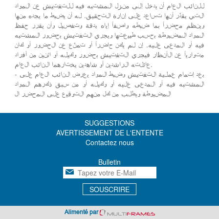
للنائب العام أن يدخل إلى منزل المشتبه فيه للتفتيش عن المواد
التي يقدّر أنها تساعد على إنارة التحقيق. له أن يضبط ما يجده منها
وينظم محضراً بما ضبطه واصفاً إياه بدقة وتفصيل وأن يقرر حفظ
المواد المضبوطة بحسب طبيعتها ويجري التفتيش بحضور المشتبه
فيه أو المدعى عليه. إن لم يكن حاضراً أو تمنّع عن الحضور أو كان
متوارياً عن الأنظار فيجري التفتيش بحضور وكيله أو اثنين من أفراد
عائلته الراشدين أو شاهدين يختارهما النائب العام.
- بعد إتمام عملية التفتيش وضبط المواد يعرض النائب العام على
المشتبه فيه أو المدعى عليه أو وكيله أو من سبق ذكرهم المواد
المضبوطة ويطلب من كل منهم التوقيع على المحضر ال
SUGGESTIONS
AVERTISSEMENT DE L'ENTENTE
Contactez nous
Bulletin
SOUSCRIRE
Alimenté par