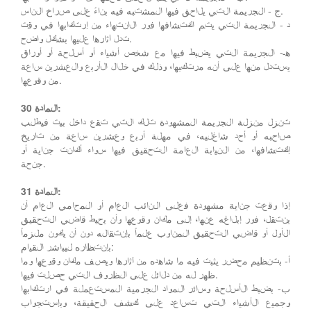
ج - الجريمة التي يلاحق فيها المشتبه فيه بناءً على صراخ الناس.
د - الجريمة التي يتم اكتشافها فور الانتهاء من إرتكابها في وقت
تدل آثارها عليها بشكل واضح.
هـ- الجريمة التي يضبط فيها مع شخص أشياء أو أسلحة أو أوراق
يستدل منها على أنه مرتكبها، وذلك في خلال الأربع والعشرين ساعة
من وقوعها.
المادة 30:
تنزل منزلة الجريمة المشهودة تلك التي تقع داخل بيت فيطلب
صاحبه أو أحد شاغليه، في مهلة أربع وعشرين ساعة من تاريخ
إكتشافها، من النيابة العامة التحقيق فيها سواء أكانت جناية أو
جنحة.
المادة 31:
إذا وقعت جناية مشهودة فعلى النائب العام أو المحامي العام أن
ينتقل، فور إبلاغه عنها، إلى مكان وقوعها وأن يحيط قاضي التحقيق
الأول أو قاضي التحقيق المناوب علماً بإنتقاله دون أن يكون ملزماً
بإنتظاره ليباشر القيام:
أ- بتنظيم محضر يثبت فيه ما شاهده من آثارها ويصف مكان وقوعها وما
ظهر له من دلائل على الظروف التي حصلت فيها.
ب- بضبط الأسلحة وسائر المواد الجرمية المستعملة في ارتكابها
وجميع الأشياء التي تساعد على كشف الحقيقة، وبإستجواب