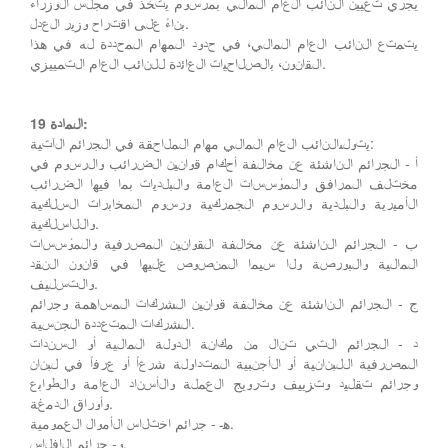
يجري تعيين النائب العام المالي بمرسوم يتخذ في مجلس الوزراء
بناءً على اقتراح وزير العدل.
يتمتع النائب العام المالي، في حدود المهام المحددة له في هذا
القانون، بالصلاحيات العائدة للنائب العام التمييزي.
المادة 19:
يتولىالنائب العام المالي مهام الملاحقة في الجرائم الآتية:
أ - الجرائم الناشئة عن مخالفة أحكام قوانين الضرائب والرسوم في
مختلف المرافق والمؤسسات العامة والبلديات بما فيها الضرائب
الأميرية والبلدية والرسوم الجمركية ورسوم المخابرات السلكية
واللاسلكية.
ب - الجرائم الناشئة عن مخالفة القوانين المصرفية والمؤسسات
المالية والبورصة ولا سيما المنصوص عليها في قانون النقد
والتسليف.
ج - الجرائم الناشئة عن مخالفة قوانين الشركات المساهمة وجرائم
الشركات المتعددة الجنسية.
د - الجرائم التي تنال من مكانة الدولة المالية أو السندات
المصرفية اللبنانية أو الأجنبية المتداولة شرعاً أو عرفاً في لبنان
وجرائم تقليد وتزييف وترويج العملة والأسناد العامة والطوابع
وأوراق الدمغة.
هـ - جرائم اختلاس الأموال العمومية.
و- جرائم الإفلاس.