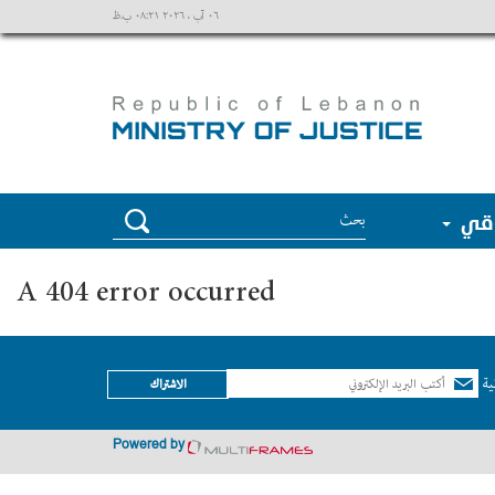
٠٦ آب ، ٢٠٢٦ ٠٨:٢١ ب.ظ
وقي
A 404 error occurred
ية
الاشتراك
Powered by