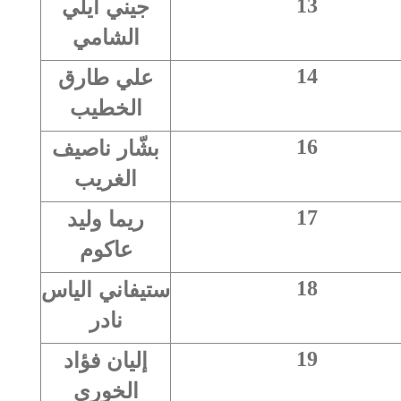
جيني ايلي
13
الشامي
علي طارق
14
الخطيب
بشّار ناصيف
16
الغريب
ريما وليد
17
عاكوم
ستيفاني الياس
18
نادر
إليان فؤاد
19
الخوري